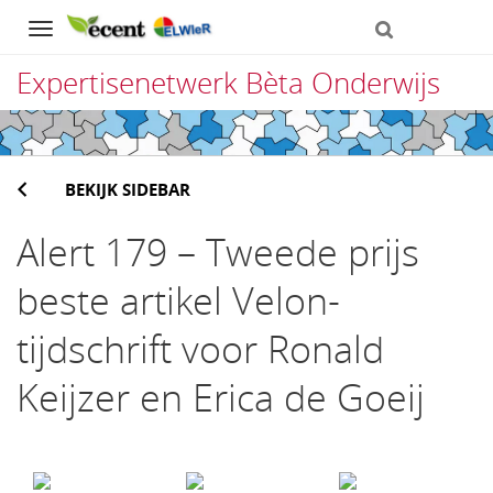
Navigation
Expertisenetwerk Bèta Onderwijs
Direct
naar
BEKIJK SIDEBAR
het
inhoud
Alert 179 – Tweede prijs
beste artikel Velon-
tijdschrift voor Ronald
Keijzer en Erica de Goeij