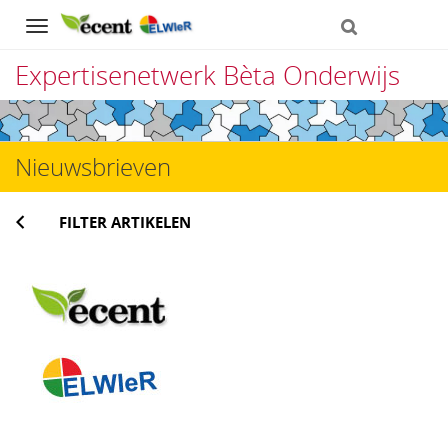
Navigation
Expertisenetwerk Bèta Onderwijs
Direct
naar
Nieuwsbrieven
het
inhoud
FILTER ARTIKELEN