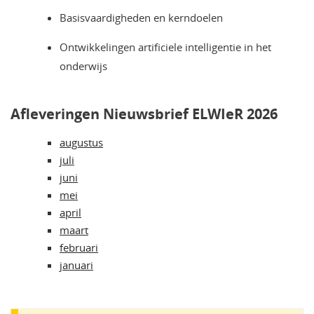
Basisvaardigheden en kerndoelen
Ontwikkelingen artificiele intelligentie in het
onderwijs
Afleveringen Nieuwsbrief ELWIeR 2026
augustus
juli
juni
mei
april
maart
februari
januari