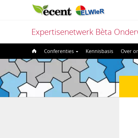
Expertisenetwerk Bèta Onder
Direct
Conferenties
Kennisbasis
Over o
naar
het
inhoud