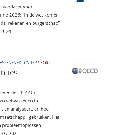
e aandacht voor
Anno 2026: “In de wet komen
nds, rekenen en burgerschap”
-2024
//
ASSENENEDUCATIE
KORT
nties
etencies (PIAAC)
van volwassenen in
t en analyseert, en hoe
 maatschappij gebruiken. Het
 en probleemoplossen
NL) OECD…