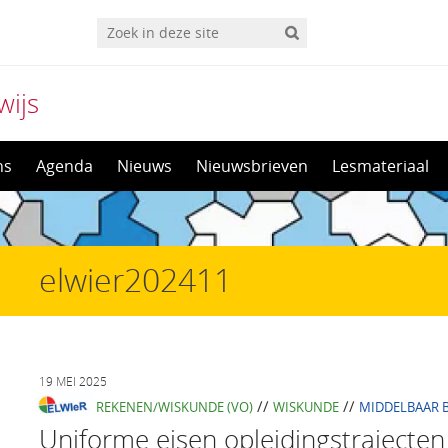
wijs
ns
Agenda
Nieuws
Nieuwsbrieven
Lesmateriaal
elwier202411
19 MEI 2025
//
//
REKENEN/WISKUNDE (VO)
WISKUNDE
MIDDELBAAR 
Uniforme eisen opleidingstraject