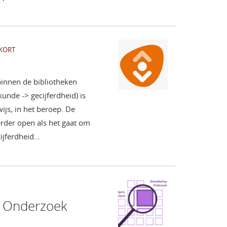
KORT
innen de bibliotheken
nde -> gecijferdheid) is
ijs, in het beroep. De
rder open als het gaat om
cijferdheid…
n Onderzoek