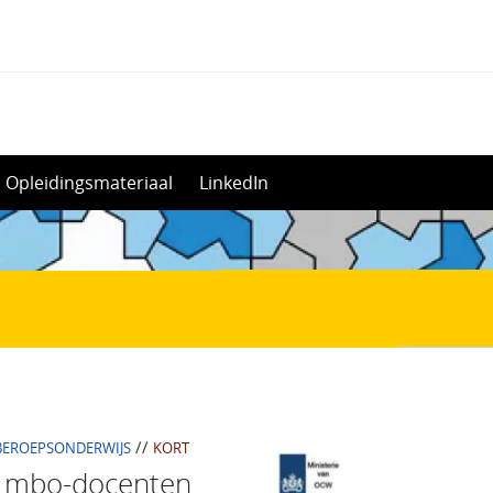
Opleidingsmateriaal
LinkedIn
//
BEROEPSONDERWIJS
KORT
en mbo-docenten