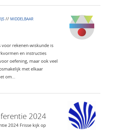
//
IJS
MIDDELBAAR
s voor rekenen-wiskunde is
erkvormen en instructies
voor oefening, maar ook veel
osmakelijk met elkaar
 het om…
ferentie 2024
ie 2024 Frisse kijk op