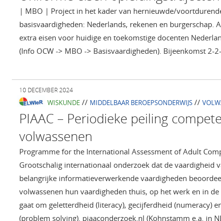
| MBO | Project in het kader van hernieuwde/voortdurend
basisvaardigheden: Nederlands, rekenen en burgerschap. 
extra eisen voor huidige en toekomstige docenten Nederla
(Info OCW -> MBO -> Basisvaardigheden). Bijeenkomst 2-2
10 DECEMBER 2024
//
//
WISKUNDE
MIDDELBAAR BEROEPSONDERWIJS
VOLW
PIAAC – Periodieke peiling compete
volwassenen
Programme for the International Assessment of Adult Comp
Grootschalig internationaal onderzoek dat de vaardigheid 
belangrijke informatieverwerkende vaardigheden beoordeel
volwassenen hun vaardigheden thuis, op het werk en in de
gaat om geletterdheid (literacy), gecijferdheid (numeracy)
(problem solving). piaaconderzoek.nl (Kohnstamm e.a. in 