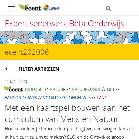
Navigation
Expertisenetwerk Bèta Onderwijs
Direct
naar
ecent202006
het
inhoud
FILTER ARTIKELEN
11 JUNI 2020
//
//
//
//
BIOLOGIE
NATUUR
NATUURKUNDE
NLT
//
//
BASISONDERWIJS
VOORTGEZET ONDERWIJS
LANG
Met een kaartspel bouwen aan het
curriculum van Mens en Natuur
Hoe stimuleer je leraren (in opleiding) weloverwogen keuzes
in hun curriculum te maken? SLO en de Ontwikkelgroep