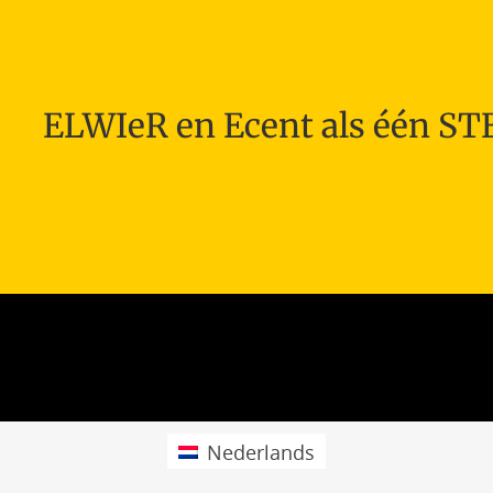
ELWIeR en Ecent als één S
Nederlands