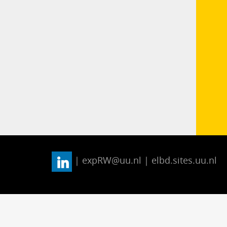
| expRW@uu.nl | elbd.sites.uu.nl