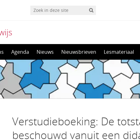
wijs
ns
Agenda
Nieuws
Nieuwsbrieven
Lesmateriaal
Verstudieboeking: De tots
beschouwd vanuit een dida