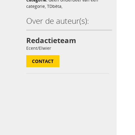
categorie
,
TDbèta
,
Over de auteur(s):
Redactieteam
Ecent/Elwier
CONTACT