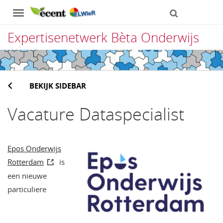
Navigation
Expertisenetwerk Bèta Onderwijs
Direct
naar
BEKIJK SIDEBAR
het
inhoud
Vacature Dataspecialist
Epos Onderwijs
Rotterdam
is
een nieuwe
particuliere