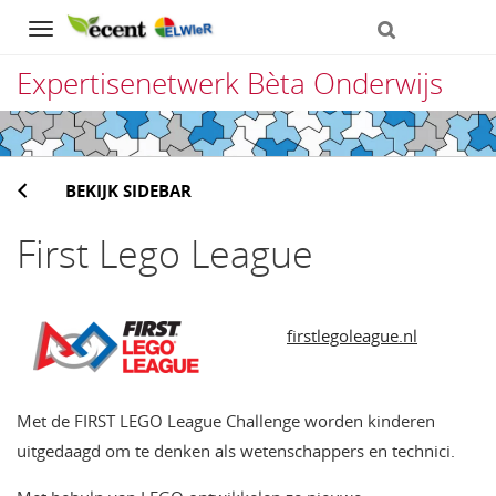
Navigation
Expertisenetwerk Bèta Onderwijs
Direct
naar
BEKIJK SIDEBAR
het
inhoud
First Lego League
firstlegoleague.nl
Met de FIRST LEGO League Challenge worden kinderen
uitgedaagd om te denken als wetenschappers en technici.