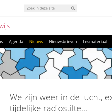
wijs
ns
Agenda
Nieuws
Nieuwsbrieven
Lesmateriaal
We zijn weer in de lucht, 
tijdelijke radiostilte…