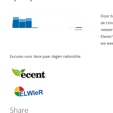
Door b
de Uni
netwerk
Elwier/
we weer
Excuses voor deze paar dagen radiostilte.
Share