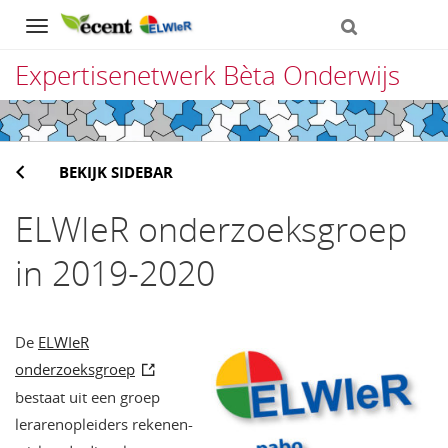
Navigation
Expertisenetwerk Bèta Onderwijs
Direct
naar
BEKIJK SIDEBAR
het
inhoud
ELWIeR onderzoeksgroep
in 2019-2020
De
ELWIeR
onderzoeksgroep
bestaat uit een groep
lerarenopleiders rekenen-