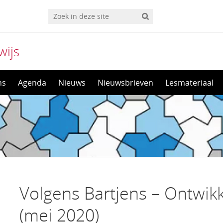
wijs
ns
Agenda
Nieuws
Nieuwsbrieven
Lesmateriaal
Volgens Bartjens – Ontwik
(mei 2020)