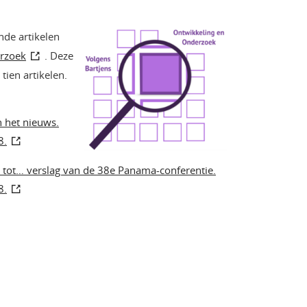
nde artikelen
erzoek
. Deze
tien artikelen.
n het nieuws.
8.
… tot… verslag van de 38e Panama-conferentie.
8.