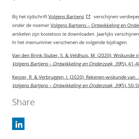
Bij het tijdschrift
Volgens Bartjens
verschijnen verdiepe
onder de noemer
Volgens Bartjens – Ontwikkeling en Ond
artikelen zijn kosteloos te downloaden. Jaarlijks verschijnen 
In het meinummer verschenen de volgende bijdragen.
Van den Brink-Stuber, S. & Veldhuis, M. (2020). Wiskunde i
Volgens Bartjens – Ontwikkeling en Onderzoek, 39
(5), 41-4
Keijzer, R. & Verbruggen, I. (2020). Rekenen-wiskunde van
Volgens Bartjens – Ontwikkeling en Onderzoek, 39
(5), 50-5
Share