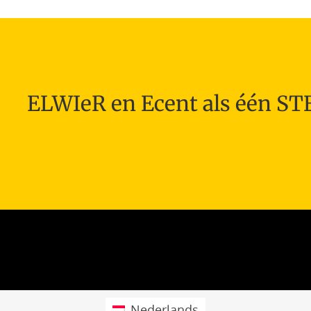
ELWIeR en Ecent als één S
Nederlands