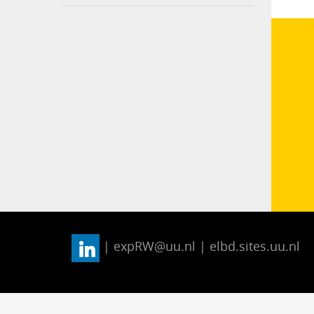
| expRW@uu.nl | elbd.sites.uu.nl