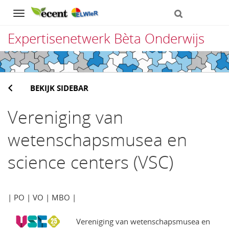
Navigation
Expertisenetwerk Bèta Onderwijs
Direct
naar
BEKIJK SIDEBAR
het
inhoud
Vereniging van
wetenschapsmusea en
science centers (VSC)
| PO | VO | MBO |
Vereniging van wetenschapsmusea en