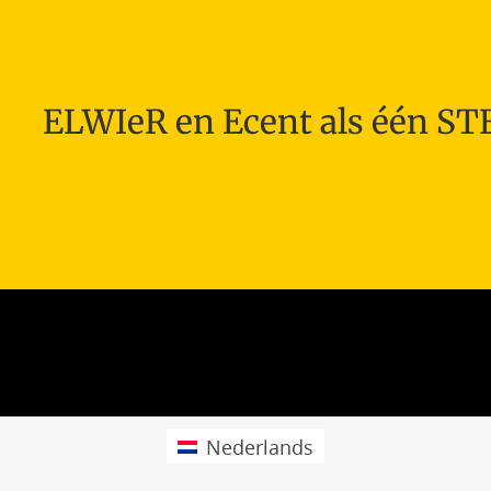
ELWIeR en Ecent als één S
Nederlands