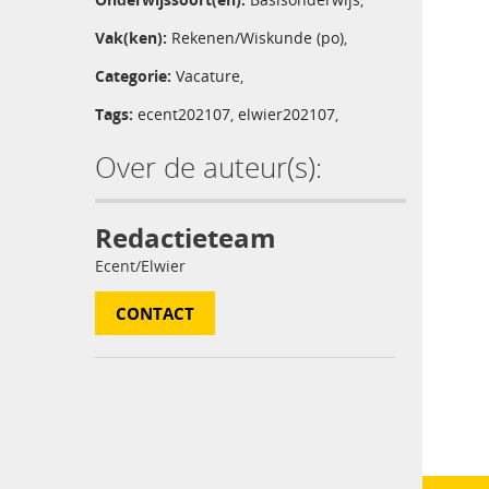
Vak(ken):
Rekenen/Wiskunde (po)
,
Categorie:
Vacature
,
Tags:
ecent202107
,
elwier202107
,
Over de auteur(s):
Redactieteam
Ecent/Elwier
CONTACT