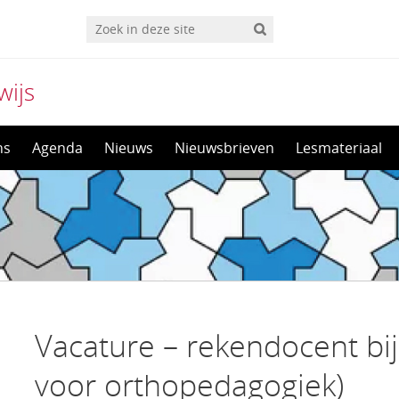
wijs
ns
Agenda
Nieuws
Nieuwsbrieven
Lesmateriaal
Vacature – rekendocent bi
voor orthopedagogiek)