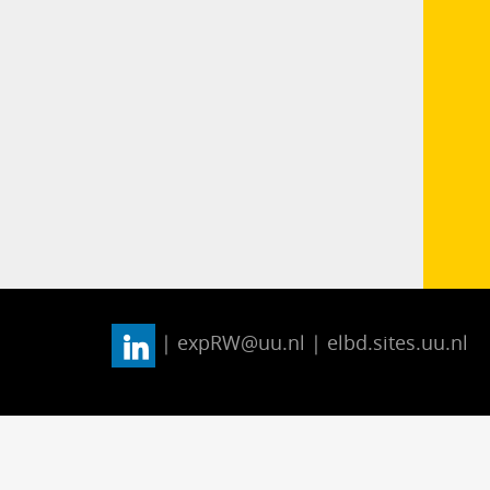
| expRW@uu.nl | elbd.sites.uu.nl