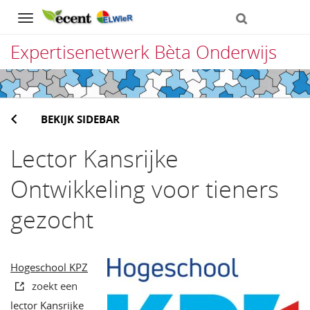
Navigation
Expertisenetwerk Bèta Onderwijs
Direct
naar
BEKIJK SIDEBAR
het
inhoud
Lector Kansrijke
Ontwikkeling voor tieners
gezocht
Hogeschool KPZ
zoekt een
lector Kansrijke