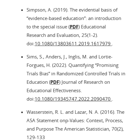
Simpson, A. (2019). The evidential basis of
“evidence-based education”: an introduction
to the special issue (
PDF
) Educational
Research and Evaluation, 25(1-2).
doi:
10.1080/13803611.2019.1617979
.
Sims, S., Anders, J., Inglis, M. and Lortie-
Forgues, H. (2022). Quantifying “Promising
Trials Bias” in Randomized Controlled Trials in
Education (
PDF
) Journal of Research on
Educational Effectiveness.
doi:
10.1080/19345747.2022.2090470
.
Wasserstein, R. L. and Lazar, N. A. (2016). The
ASA Statement onp-Values: Context, Process,
and Purpose The American Statistician, 70(2),
129-133