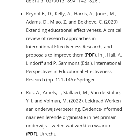
doi:
10.3102/0013189X11421826
.
Reynolds, D., Kelly, A., Harris, A., Jones, M.,
Adams, D., Miao, Z. and Bokhove, C. (2020).
Extending educational effectiveness: A critical
review of research approaches in
International Effectiveness Research, and
proposals to improve them (
PDF
). In J. Hall, A.
Lindorff and P. Sammons (Eds.), International
Perspectives in Educational Effectiveness
Research (pp. 121-145): Springer.
Ros, A., Amels, J., Stallaert, M., Van de Stolpe,
Y. I. and Volman, M. (2022). Leidraad Werken
aan onderwijsverbetering. Evidence-informed
naar een lerende organisatie in het primair
onderwijs – weten wat werkt en waarom
(
PDF
). Utrecht.