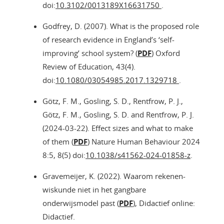
doi:
10.3102/0013189X16631750
.
Godfrey, D. (2007). What is the proposed role
of research evidence in England’s ‘self-
improving’ school system? (
PDF
) Oxford
Review of Education, 43(4).
doi:
10.1080/03054985.2017.1329718
.
Götz, F. M., Gosling, S. D., Rentfrow, P. J.,
Götz, F. M., Gosling, S. D. and Rentfrow, P. J.
(2024-03-22). Effect sizes and what to make
of them (
PDF
) Nature Human Behaviour 2024
8:5, 8(5) doi:
10.1038/s41562-024-01858-z
.
Gravemeijer, K. (2022). Waarom rekenen-
wiskunde niet in het gangbare
onderwijsmodel past (
PDF
), Didactief online:
Didactief.