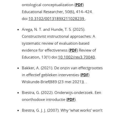
ontological conceptualization (
PDF
)
Educational Researcher, 50(6), 414–424.
doi:
10.3102/0013189X211028239
.
Arega, N. T. and Hunde, T. S. (2025).
Constructivist instructional approaches: A
systematic review of evaluation-based
evidence for effectiveness (
PDF
) Review of
Education, 13(1) doi:
10.1002/rev3.70040
.
Bakker, A. (2021). De onzin van effectgroottes
in effectief gebleken interventies (
PDF
)
Wiskunde-Brief(889 (23 mei 2021)). .
Biestra, G. (2022). Onderwijs-onderzoek. Een
onorthodoxe introductie (
PDF
).
Biestra, G. J. J. (2007). Why ‘what works’ won’t