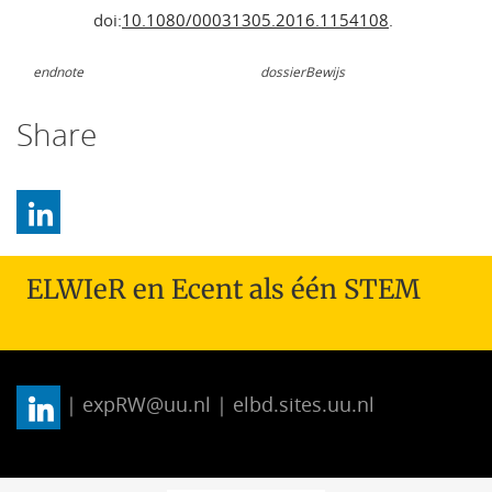
doi:
10.1080/00031305.2016.1154108
.
endnote
dossierBewijs
Share
ELWIeR en Ecent als één STEM
| expRW@uu.nl | elbd.sites.uu.nl