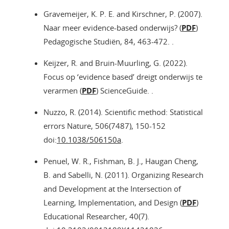
Gravemeijer, K. P. E. and Kirschner, P. (2007).
Naar meer evidence-based onderwijs? (
PDF
)
Pedagogische Studiën, 84, 463-472. .
Keijzer, R. and Bruin-Muurling, G. (2022).
Focus op ‘evidence based’ dreigt onderwijs te
verarmen (
PDF
) ScienceGuide. .
Nuzzo, R. (2014). Scientific method: Statistical
errors Nature, 506(7487), 150-152
doi:
10.1038/506150a
.
Penuel, W. R., Fishman, B. J., Haugan Cheng,
B. and Sabelli, N. (2011). Organizing Research
and Development at the Intersection of
Learning, Implementation, and Design (
PDF
)
Educational Researcher, 40(7).