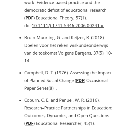
work. Evidence-based practice and the
democratic deficit of educational research
(
PDF
) Educational Theory, 57(1).
doi:
10.1111/j.1741-5446.2006.00241.x
.
Bruin-Muurling, G. and Keijzer, R. (2018).
Doelen voor het reken-wiskundeonderwijs
van de toekomst Volgens Bartjens, 37(5), 10-
14. .
Campbell, D. T. (1976). Assessing the Impact
of Planned Social Change (
PDF
) Occasional
Paper Series(8). .
Coburn, C. E. and Penuel, W. R. (2016).
Research–Practice Partnerships in Education:
Outcomes, Dynamics, and Open Questions
(
PDF
) Educational Researcher, 45(1).