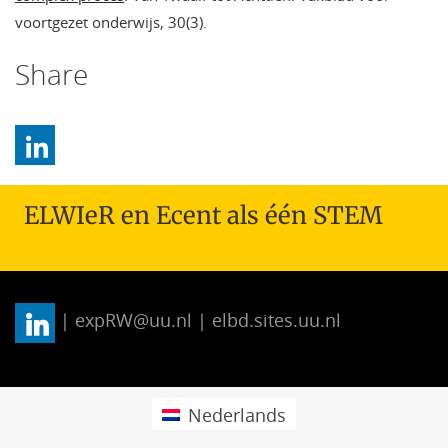
voortgezet onderwijs, 30(3).
Share
ELWIeR en Ecent als één STEM
| expRW@uu.nl | elbd.sites.uu.nl
Nederlands