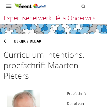
Navigation
Expertisenetwerk Bèta Onderwijs
Direct
naar
BEKIJK SIDEBAR
het
inhoud
Curriculum intentions,
proefschrift Maarten
Pieters
Proefschrift
De rol van