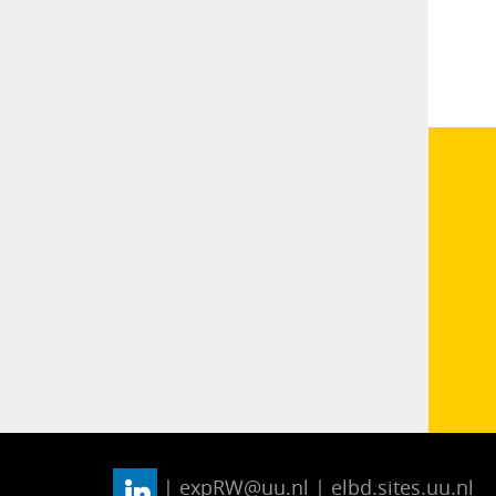
| expRW@uu.nl | elbd.sites.uu.nl