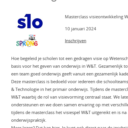
Masterclass visieontwikkeling 
10 januari 2024
Inschrijven
Hoe begeleid je scholen tot een gedragen visie op Wetensc
basis voor het geven van onderwijs in W&T. Gezamenlijk to
een team goed onderwijs geeft vanuit een gezamenlijk kade
Deze masterclass is bedoeld voor iedereen die schoolteam
& Technologie in het primair onderwijs. Tijdens de masterc
W&T waarbij de rol van visievorming centraal staat. We laten
ondersteunen en we doen samen ervaring op met verschill
tijdens de masterclass het visiespel W&T uitgereikt en is na a
onderwijspraktijk.
Meer lezen? Dat kan hier. Je kunt ook direct naar de inschrij