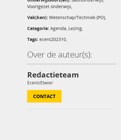
Voortgezet onderwijs
,
Vak(ken):
Wetenschap/Techniek (PO)
,
Categorie:
Agenda
,
Lezing
,
Tags:
ecent202310
,
Over de auteur(s):
Redactieteam
Ecent/Elwier
CONTACT