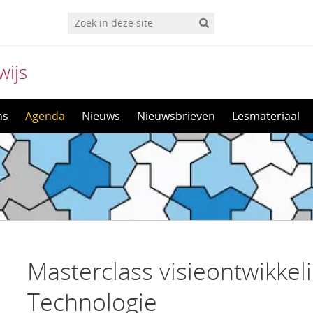
wijs
ns
Agenda
Nieuws
Nieuwsbrieven
Lesmateriaal
Masterclass visieontwikke
Technologie