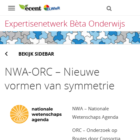
Navigation
Expertisenetwerk Bèta Onderwijs
Direct
naar
BEKIJK SIDEBAR
het
inhoud
NWA-ORC – Nieuwe
vormen van symmetrie
NWA – Nationale
Wetenschaps Agenda
ORC – Onderzoek op
Routes door Consortia