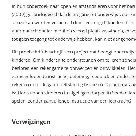
In hun onderzoek naar open en afstandsleren voor het basi
(2009) geconcludeerd dat de toegang tot onderwijs voor ki
alleen kan worden verbeterd door leermogelijkheden dicht bi
automatisch dat leren buiten school plaats zal vinden, en 
tot geen toegang tot onderwijs hebben, kan niet aangenom
Dit proefschrift beschrijft een project dat beoogt onderwijs
kinderen. Om kinderen te ondersteunen om te leren zonder a
besloten een rekengame te ontwerpen en ontwikkelen. Het i
game voldoende instructie, oefening, feedback en onderst
rekenen door de game zelfstandig te spelen. De hoofdvraa
is: Hoe kunnen kinderen in afgelegen dorpen in Soedan ler
spelen, zonder aanvullende instructie van een leerkracht?
Verwijzingen