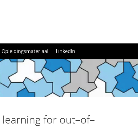
Opleidingsmateriaal
LinkedIn
earning for out–of–