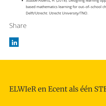
Stubbé-Alberts, H. (2018). Designing learning opp
based mathematics learning for out–of–school chi
Delft/Utrecht: Utrecht University/TNO.
Share
ELWIeR en Ecent als één S