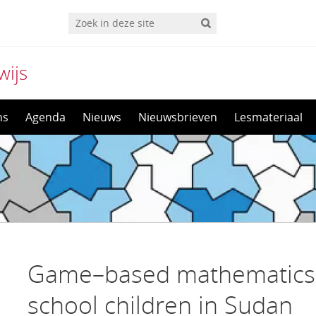
wijs
ns
Agenda
Nieuws
Nieuwsbrieven
Lesmateriaal
Game–based mathematics l
school children in Sudan