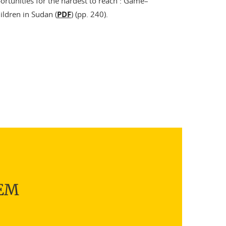
ortunities for the hardest to reach : Game–
ldren in Sudan (
PDF
) (pp. 240).
TEM