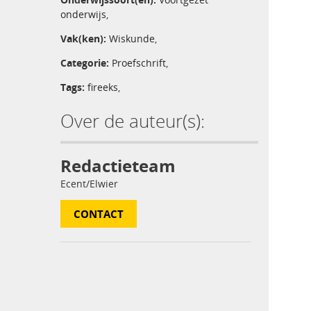
onderwijs
,
Vak(ken):
Wiskunde
,
Categorie:
Proefschrift
,
Tags:
fireeks
,
Over de auteur(s):
Redactieteam
Ecent/Elwier
CONTACT