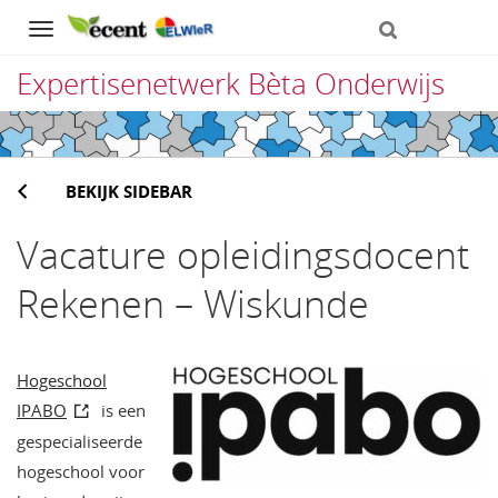
Navigation
Expertisenetwerk Bèta Onderwijs
Direct
naar
BEKIJK SIDEBAR
het
inhoud
Vacature opleidingsdocent
Rekenen – Wiskunde
Hogeschool
IPABO
is een
gespecialiseerde
hogeschool voor