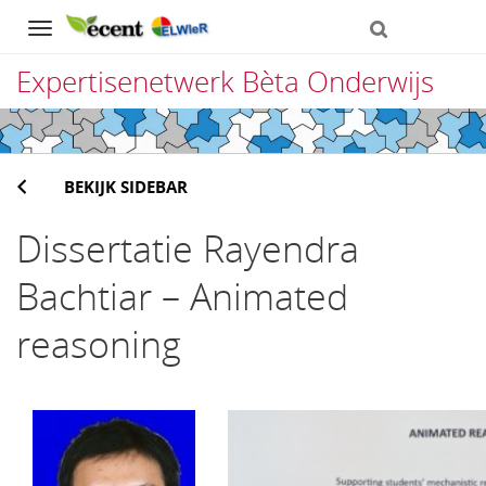
Navigation
Expertisenetwerk Bèta Onderwijs
Direct
naar
BEKIJK SIDEBAR
het
inhoud
Dissertatie Rayendra
Bachtiar – Animated
reasoning