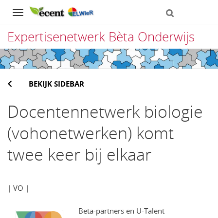
Navigation
Expertisenetwerk Bèta Onderwijs
Direct
naar
BEKIJK SIDEBAR
het
inhoud
Docentennetwerk biologie
(vohonetwerken) komt
twee keer bij elkaar
| VO |
Beta-partners en U-Talent