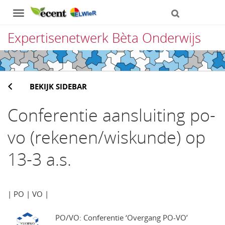
Navigation
Expertisenetwerk Bèta Onderwijs
Direct
naar
BEKIJK SIDEBAR
het
inhoud
Conferentie aansluiting po-
vo (rekenen/wiskunde) op
13-3 a.s.
| PO | VO |
PO/VO: Conferentie ‘Overgang PO-VO’