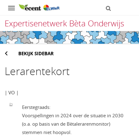
Navigation
Expertisenetwerk Bèta Onderwijs
Direct
naar
BEKIJK SIDEBAR
het
inhoud
Lerarentekort
| VO |
Eerstegraads:
Voorspellingen in 2024 over de situatie in 2030
(o.a. op basis van de Bètalerarenmonitor)
stemmen niet hoopvol.