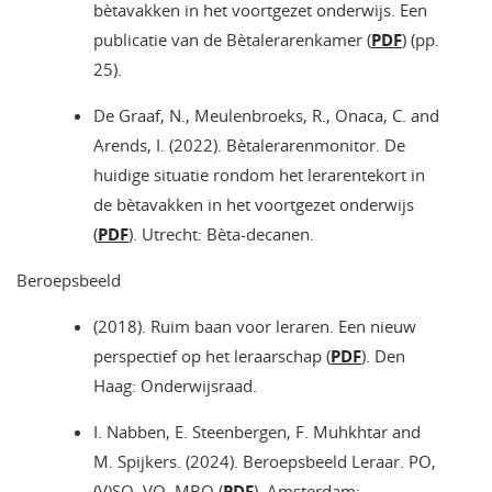
bètavakken in het voortgezet onderwijs. Een
publicatie van de Bètalerarenkamer (
PDF
) (pp.
25).
De Graaf, N., Meulenbroeks, R., Onaca, C. and
Arends, I. (2022). Bètalerarenmonitor. De
huidige situatie rondom het lerarentekort in
de bètavakken in het voortgezet onderwijs
(
PDF
). Utrecht: Bèta-decanen.
Beroepsbeeld
(2018). Ruim baan voor leraren. Een nieuw
perspectief op het leraarschap (
PDF
). Den
Haag: Onderwijsraad.
I. Nabben, E. Steenbergen, F. Muhkhtar and
M. Spijkers. (2024). Beroepsbeeld Leraar. PO,
(V)SO, VO, MBO (
PDF
). Amsterdam: