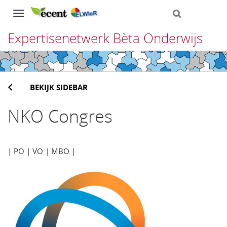
Navigation
Expertisenetwerk Bèta Onderwijs
Direct
naar
BEKIJK SIDEBAR
het
inhoud
NKO Congres
| PO | VO | MBO |