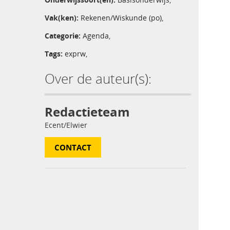
Vak(ken):
Rekenen/Wiskunde (po)
,
Categorie:
Agenda
,
Tags:
exprw
,
Over de auteur(s):
Redactieteam
Ecent/Elwier
CONTACT