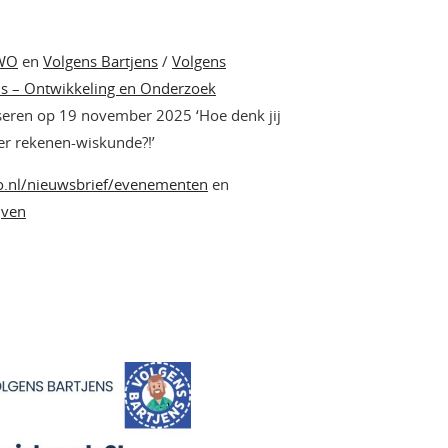
WO
en
Volgens Bartjens
/
Volgens
ns – Ontwikkeling en Onderzoek
seren op 19 november 2025 ‘Hoe denk jij
ver rekenen-wiskunde?!’
.nl/nieuwsbrief/evenementen
en
jven