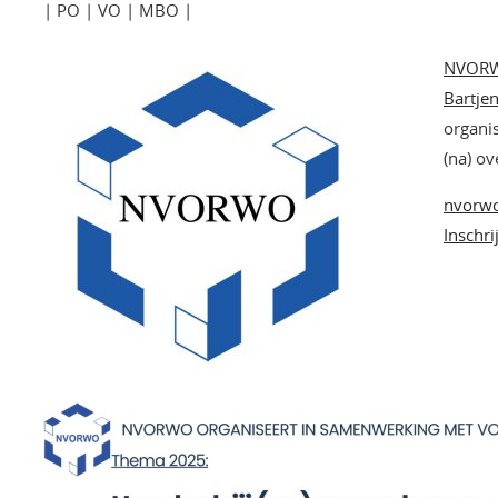
| PO | VO | MBO |
NVOR
Bartje
organi
(na) o
nvorwo
Inschri