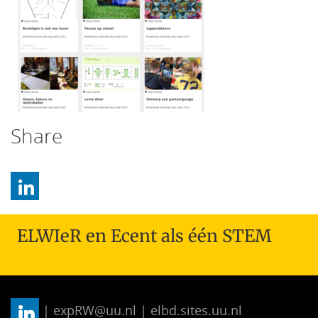
Share
ELWIeR en Ecent als één STEM
| expRW@uu.nl | elbd.sites.uu.nl