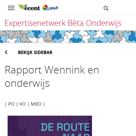
Navigation
Expertisenetwerk Bèta Onderwijs
Direct
naar
BEKIJK SIDEBAR
het
inhoud
Rapport Wennink en
onderwijs
| PO | VO | MBO |