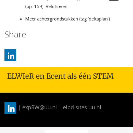
(pp. 159). Veldhoven.
Meer achtergrondstukken
(tag ‘deltaplan’)
Share
ELWIeR en Ecent als één STEM
| expRW@uu.nl | elbd.sites.uu.nl