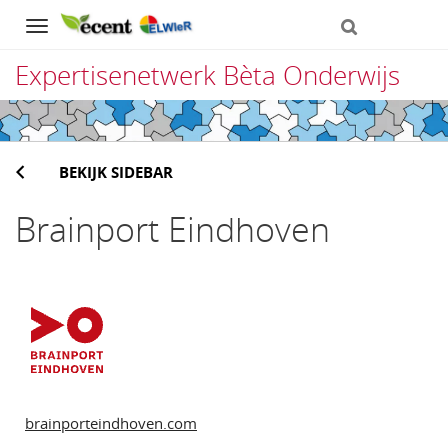
Navigation
Expertisenetwerk Bèta Onderwijs
Direct
naar
BEKIJK SIDEBAR
het
inhoud
Brainport Eindhoven
brainporteindhoven.com