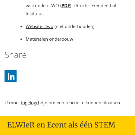
wiskunde cTWO (
PDF
). Utrecht: Freudenthal
instituut.
Website ctwo
(niet onderhouden)
Materialen onderbouw
Share
U moet
ingelogd
zijn om een reactie te kunnen plaatsen.
ELWIeR en Ecent als één STEM