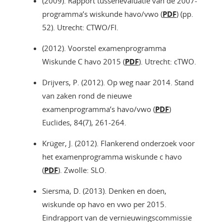
(2009). Rapport tussenevaluatie van de 2007-
programma’s wiskunde havo/vwo (
PDF
) (pp.
52). Utrecht: CTWO/FI.
(2012). Voorstel examenprogramma
Wiskunde C havo 2015 (
PDF
). Utrecht: cTWO.
Drijvers, P. (2012). Op weg naar 2014. Stand
van zaken rond de nieuwe
examenprogramma’s havo/vwo (
PDF
)
Euclides, 84(7), 261-264.
Krüger, J. (2012). Flankerend onderzoek voor
het examenprogramma wiskunde c havo
(
PDF
). Zwolle: SLO.
Siersma, D. (2013). Denken en doen,
wiskunde op havo en vwo per 2015.
Eindrapport van de vernieuwingscommissie