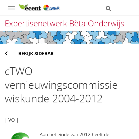
Navigation
Expertisenetwerk Bèta Onderwijs
Direct
naar
BEKIJK SIDEBAR
het
inhoud
cTWO –
vernieuwingscommissie
wiskunde 2004-2012
| VO |
Aan het einde van 2012 heeft de