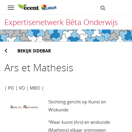
Navigation
Expertisenetwerk Bèta Onderwijs
Direct
naar
BEKIJK SIDEBAR
het
inhoud
Ars et Mathesis
| PO | VO | MBO |
Stichting gericht op Kunst en
Wiskunde
“Waar kunst (Ars) en wiskunde
(Mathesis) elkaar ontmoeten