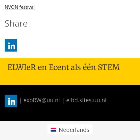
NVON festival
Share
ELWIeR en Ecent als één STEM
| expRW@uu.nl | elbd.sites.uu.nl
Nederlands