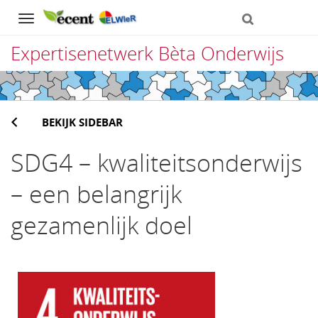
Navigation
Expertisenetwerk Bèta Onderwijs
Direct
naar
BEKIJK SIDEBAR
het
inhoud
SDG4 – kwaliteitsonderwijs
– een belangrijk
gezamenlijk doel