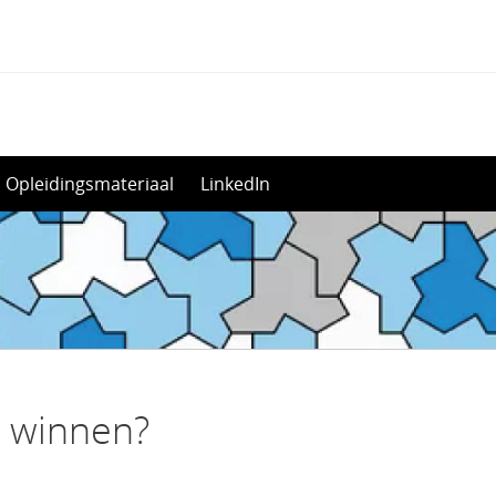
Opleidingsmateriaal
LinkedIn
t winnen?