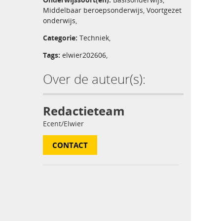
Middelbaar beroepsonderwijs
,
Voortgezet
onderwijs
,
Categorie:
Techniek
,
Tags:
elwier202606
,
Over de auteur(s):
Redactieteam
Ecent/Elwier
CONTACT