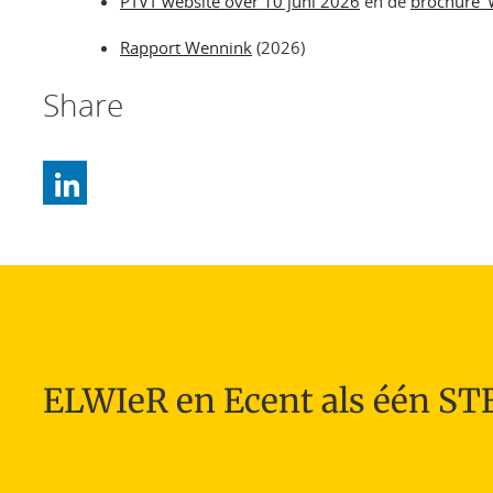
PTVT website over 10 juni 2026
en de
brochure ‘
Rapport Wennink
(2026)
Share
ELWIeR en Ecent als één S