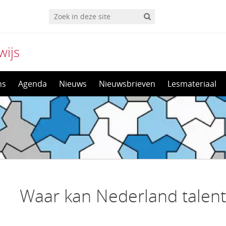
wijs
ns
Agenda
Nieuws
Nieuwsbrieven
Lesmateriaal
Waar kan Nederland talen