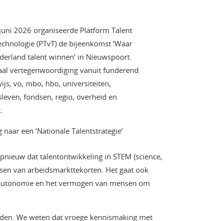
juni 2026 organiseerde Platform Talent
echnologie (PTvT) de bijeenkomst ‘Waar
derland talent winnen’ in Nieuwspoort.
zaal vertegenwoordiging vanuit funderend
js, vo, mbo, hbo, universiteiten,
sleven, fondsen, regio, overheid en
.
naar een ‘Nationale Talentstrategie’
pnieuw dat talentontwikkeling in STEM (science,
ssen van arbeidsmarkttekorten. Het gaat ook
d, autonomie en het vermogen van mensen om
handen. We weten dat vroege kennismaking met