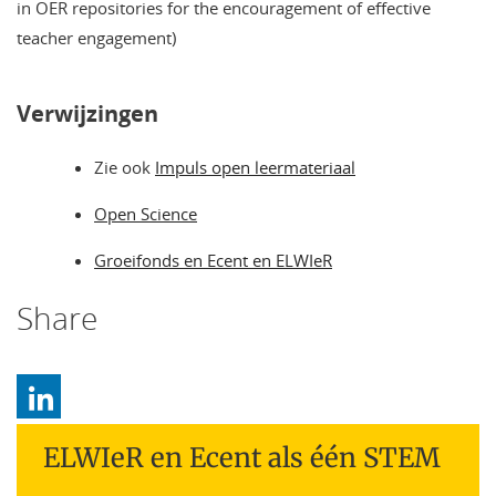
in OER repositories for the encouragement of effective
teacher engagement)
Verwijzingen
Zie ook
Impuls open leermateriaal
Open Science
Groeifonds en Ecent en ELWIeR
Share
ELWIeR en Ecent als één STEM