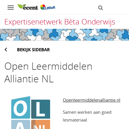
Navigation
Expertisenetwerk Bèta Onderwijs
Direct
naar
BEKIJK SIDEBAR
het
inhoud
Open Leermiddelen
Alliantie NL
Openleermiddelenalliantie.nl
Samen werken aan goed
lesmateriaal.