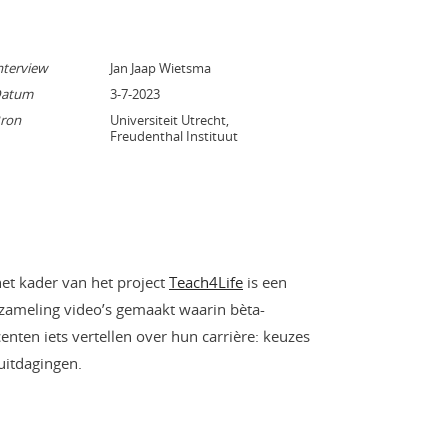
nterview
Jan Jaap Wietsma
atum
3-7-2023
ron
Universiteit Utrecht,
Freudenthal Instituut
het kader van het project
Teach4Life
is een
zameling video’s gemaakt waarin bèta-
enten iets vertellen over hun carrière: keuzes
uitdagingen.