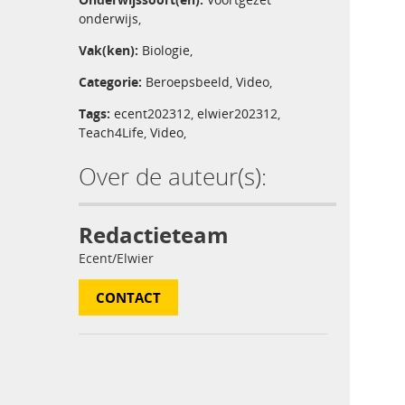
onderwijs
,
Vak(ken):
Biologie
,
Categorie:
Beroepsbeeld
,
Video
,
Tags:
ecent202312
,
elwier202312
,
Teach4Life
,
Video
,
Over de auteur(s):
Redactieteam
Ecent/Elwier
CONTACT