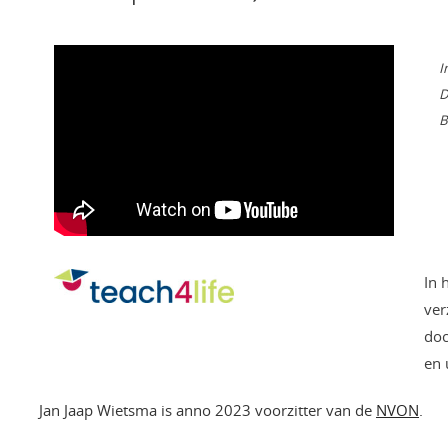
I
D
B
In 
ver
doc
en 
Jan Jaap Wietsma is anno 2023 voorzitter van de
NVON
.