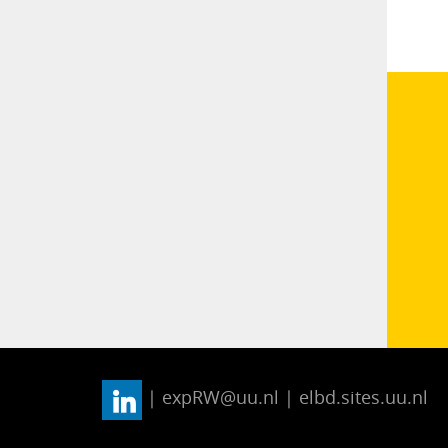
| expRW@uu.nl | elbd.sites.uu.nl