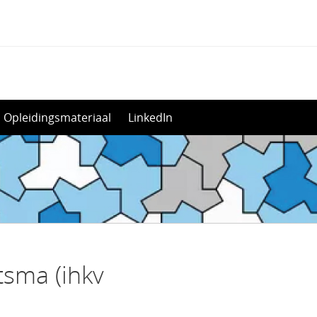
Opleidingsmateriaal
LinkedIn
tsma (ihkv