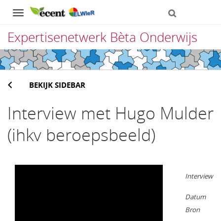
Navigation
Expertisenetwerk Bèta Onderwijs
Direct
naar
BEKIJK SIDEBAR
het
inhoud
Interview met Hugo Mulder
(ihkv beroepsbeeld)
Interview
Datum
Bron