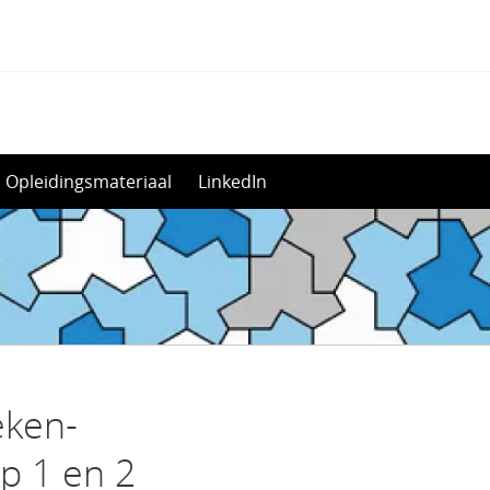
Opleidingsmateriaal
LinkedIn
eken-
p 1 en 2