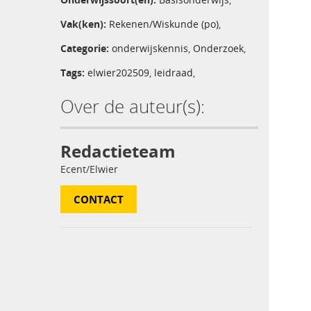
Vak(ken):
Rekenen/Wiskunde (po)
,
Categorie:
onderwijskennis
,
Onderzoek
,
Tags:
elwier202509
,
leidraad
,
Over de auteur(s):
Redactieteam
Ecent/Elwier
CONTACT