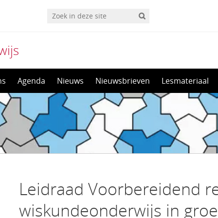
wijs
ns
Agenda
Nieuws
Nieuwsbrieven
Lesmateriaal
Leidraad Voorbereidend r
wiskundeonderwijs in groe