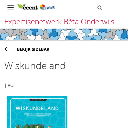
Navigation
Expertisenetwerk Bèta Onderwijs
Direct
naar
BEKIJK SIDEBAR
het
inhoud
Wiskundeland
| VO |