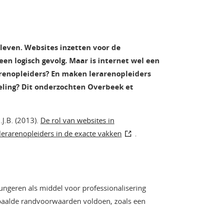
s leven. Websites inzetten voor de
een logisch gevolg. Maar is internet wel een
arenopleiders? En maken lerarenopleiders
eling? Dit onderzochten Overbeek et
J.B. (2013).
De rol van websites in
 lerarenopleiders in de exacte vakken
.
fungeren als middel voor professionalisering
paalde randvoorwaarden voldoen, zoals een