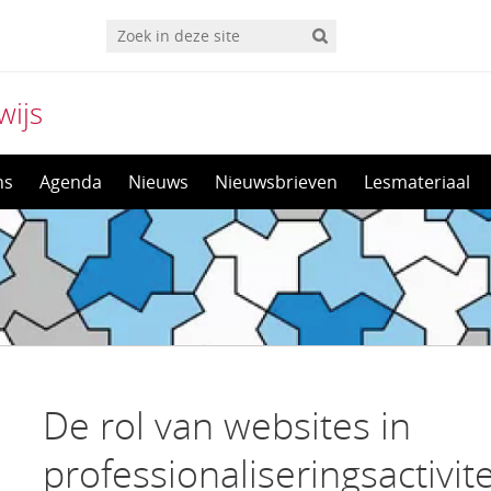
wijs
ns
Agenda
Nieuws
Nieuwsbrieven
Lesmateriaal
De rol van websites in
professionaliseringsactivit