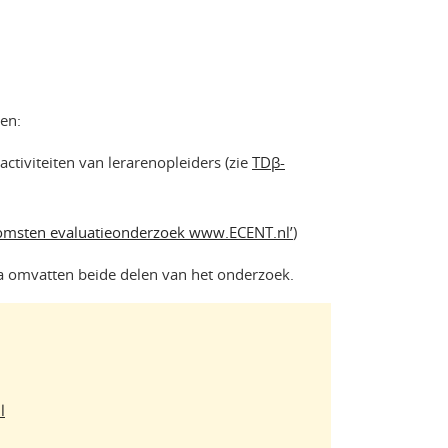
len:
activiteiten van lerarenopleiders (zie
TDβ-
komsten evaluatieonderzoek www.ECENT.nl’
)
a omvatten beide delen van het onderzoek.
l