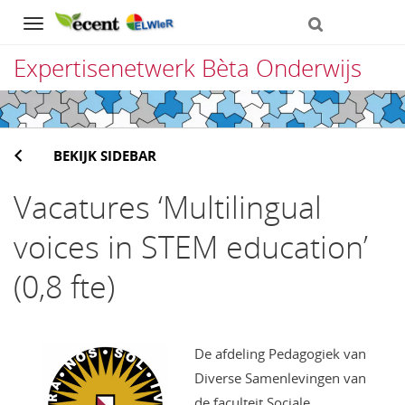
Navigation
Expertisenetwerk Bèta Onderwijs
Direct
naar
BEKIJK SIDEBAR
het
inhoud
Vacatures ‘Multilingual
voices in STEM education’
(0,8 fte)
De afdeling Pedagogiek van
Diverse Samenlevingen van
de faculteit Sociale