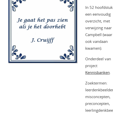
In 52 hoofdstu
een eenvoudig
overzicht, met
verwijzing naar
Campbell (waar
ook vandaan
kwamen).
Onderdeel van
project
Kennisbanken
.
Zoektermen:
leerdenkbeelde
misconcepten,
preconcepten,
leerlingdenkbee