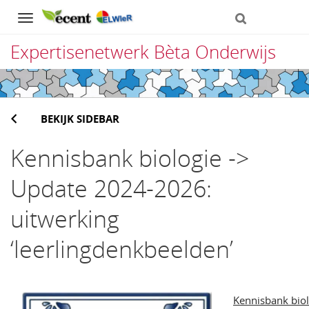
Navigation
Expertisenetwerk Bèta Onderwijs
Direct
naar
BEKIJK SIDEBAR
het
inhoud
Kennisbank biologie ->
Update 2024-2026:
uitwerking
‘leerlingdenkbeelden’
Kennisbank biol