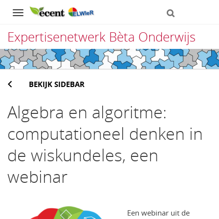
Navigation
Expertisenetwerk Bèta Onderwijs
Direct
naar
BEKIJK SIDEBAR
het
inhoud
Algebra en algoritme:
computationeel denken in
de wiskundeles, een
webinar
Een webinar uit de