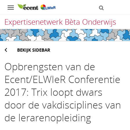
Navigation
Expertisenetwerk Bèta Onderwijs
Direct
naar
BEKIJK SIDEBAR
het
inhoud
Opbrengsten van de
Ecent/ELWIeR Conferentie
2017: Trix loopt dwars
door de vakdisciplines van
de lerarenopleiding