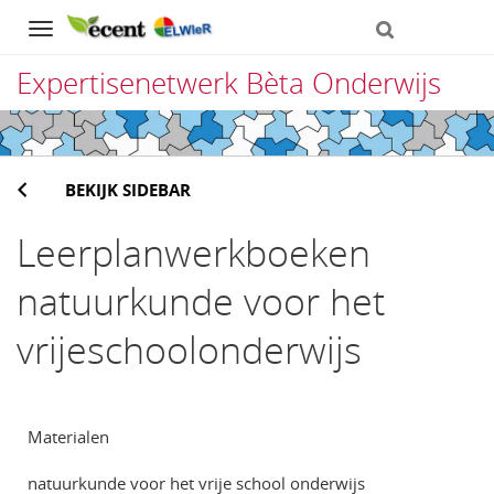
Navigation
Expertisenetwerk Bèta Onderwijs
Direct
naar
BEKIJK SIDEBAR
het
inhoud
Leerplanwerkboeken
natuurkunde voor het
vrijeschoolonderwijs
Materialen
natuurkunde voor het vrije school onderwijs