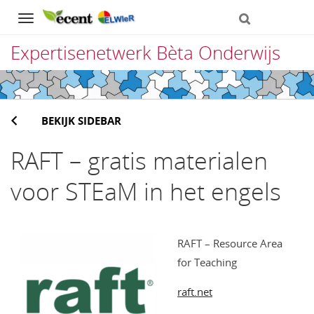
Navigation
Expertisenetwerk Bèta Onderwijs
Direct
naar
BEKIJK SIDEBAR
het
inhoud
RAFT – gratis materialen
voor STEaM in het engels
RAFT – Resource Area
for Teaching
raft.net