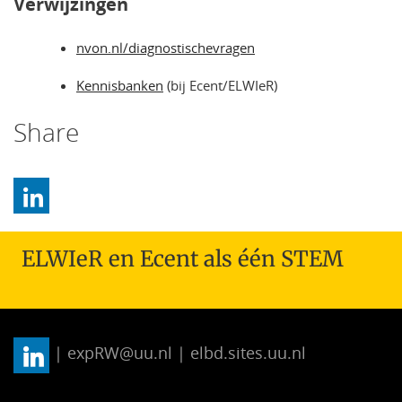
Verwijzingen
nvon.nl/diagnostischevragen
Kennisbanken
(bij Ecent/ELWIeR)
Share
ELWIeR en Ecent als één STEM
| expRW@uu.nl | elbd.sites.uu.nl