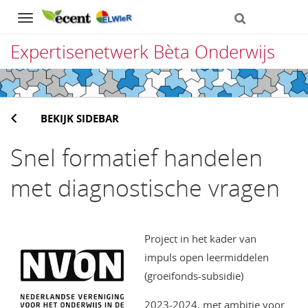
Navigation
Expertisenetwerk Bèta Onderwijs
Direct
naar
BEKIJK SIDEBAR
het
inhoud
Snel formatief handelen
met diagnostische vragen
Project in het kader van
impuls open leermiddelen
(groeifonds-subsidie)
2023-2024, met ambitie voor