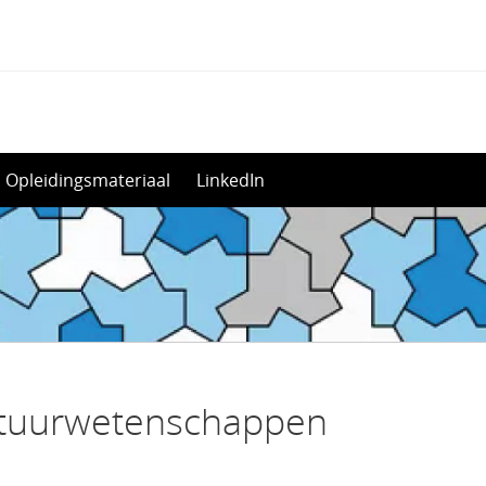
Opleidingsmateriaal
LinkedIn
atuurwetenschappen