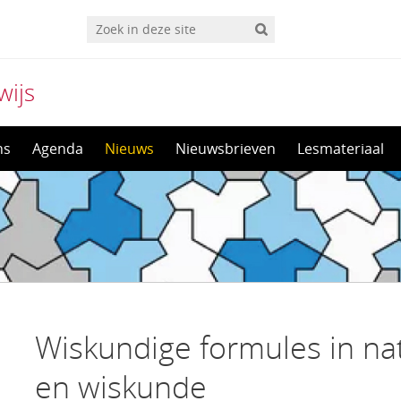
wijs
ns
Agenda
Nieuws
Nieuwsbrieven
Lesmateriaal
Wiskundige formules in n
en wiskunde