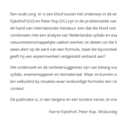
Een oude zorg: er is een kloof tussen het onderwijs in de 
Eijkelhof (UU) en Peter Kop (UL) zijn in de problematiek va
de hand van internationale literatuur zien dat die kloof nie
combinatie met een analyse van Nederlandse syllabi en e
natuurwetenschappelijke vakken werken ze ideeën uit die lit
wees alert op de aard van een formule, staat die bijvoorbee
geeft hij een experimenteel vastgesteld verband aan?
Het onderzoek en de verbetersuggesties zijn van belang v
syllabi, examenopgaven en lesmateriaal. Maar ze kunnen o
(en valkuilen) bij situaties waar wiskundige formules een r
context.
De publicatie is, in een langere en een kortere versie, te v
Harrie Eijkelhof, Peter Kop. Wiskund