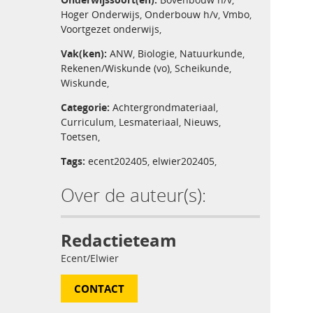
Hoger Onderwijs
,
Onderbouw h/v
,
Vmbo
,
Voortgezet onderwijs
,
Vak(ken):
ANW
,
Biologie
,
Natuurkunde
,
Rekenen/Wiskunde (vo)
,
Scheikunde
,
Wiskunde
,
Categorie:
Achtergrondmateriaal
,
Curriculum
,
Lesmateriaal
,
Nieuws
,
Toetsen
,
Tags:
ecent202405
,
elwier202405
,
Over de auteur(s):
Redactieteam
Ecent/Elwier
CONTACT