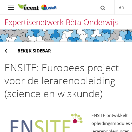
en
Navigation
Expertisenetwerk Bèta Onderwijs
Direct
naar
BEKIJK SIDEBAR
het
inhoud
ENSITE: Europees project
voor de lerarenopleiding
(science en wiskunde)
ENSITE ontwikkelt
opleidingsmodules 
lerarenopleidingen