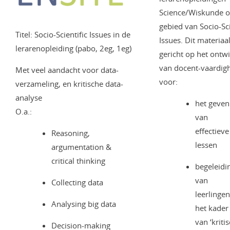
Science/Wiskunde o
gebied van Socio-Sci
Titel: Socio-Scientific Issues in de
Issues. Dit materiaal
lerarenopleiding (pabo, 2eg, 1eg)
gericht op het ontw
van docent-vaardig
Met veel aandacht voor data-
voor:
verzameling, en kritische data-
analyse
het geven
O.a.:
van
effectieve
Reasoning,
lessen
argumentation &
critical thinking
begeleidi
van
Collecting data
leerlingen
Analysing big data
het kader
van ‘kriti
Decision-making