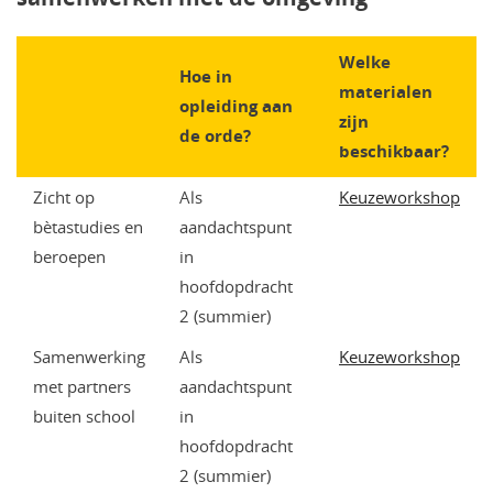
Welke
Hoe in
materialen
opleiding aan
zijn
de orde?
beschikbaar?
Zicht op
Als
Keuzeworkshop
bètastudies en
aandachtspunt
beroepen
in
hoofdopdracht
2 (summier)
Samenwerking
Als
Keuzeworkshop
met partners
aandachtspunt
buiten school
in
hoofdopdracht
2 (summier)