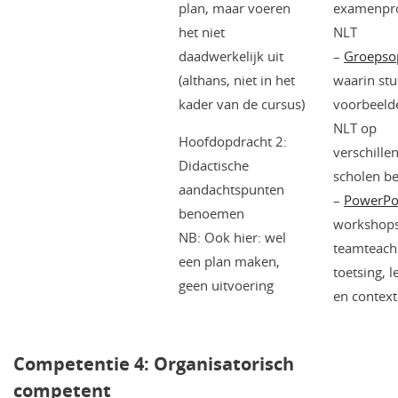
plan, maar voeren
examenp
het niet
NLT
daadwerkelijk uit
–
Groepso
(althans, niet in het
waarin st
kader van de cursus)
voorbeeld
NLT op
Hoofdopdracht 2:
verschille
Didactische
scholen be
aandachtspunten
–
PowerPo
benoemen
workshops
NB: Ook hier: wel
teamteach
een plan maken,
toetsing, l
geen uitvoering
en context
Competentie 4: Organisatorisch
competent