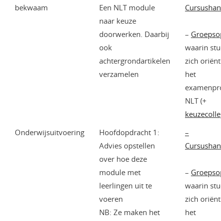
bekwaam
Een NLT module
Cursushan
naar keuze
doorwerken. Daarbij
–
Groepso
ook
waarin st
achtergrondartikelen
zich oriën
verzamelen
het
examenp
NLT (+
keuzecoll
Onderwijsuitvoering
Hoofdopdracht 1:
–
Advies opstellen
Cursushan
over hoe deze
module met
–
Groepso
leerlingen uit te
waarin st
voeren
zich oriën
NB: Ze maken het
het