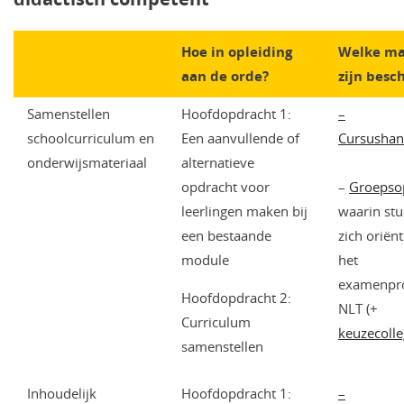
Hoe in opleiding
Welke ma
aan de orde?
zijn besc
Samenstellen
Hoofdopdracht 1:
–
schoolcurriculum en
Een aanvullende of
Cursushan
onderwijsmateriaal
alternatieve
opdracht voor
–
Groepso
leerlingen maken bij
waarin st
een bestaande
zich oriën
module
het
examenp
Hoofdopdracht 2:
NLT (+
Curriculum
keuzecoll
samenstellen
Inhoudelijk
Hoofdopdracht 1:
–