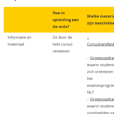
Hoe in
Welke materi
opleiding aan
zijn beschikb
de orde?
Informatie en
Zit door de
–
materiaal
hele cursus
Cursushandleid
verweven
–
Groepsopdra
waarin student
zich oriënteren
het
examenprogr
NLT
–
Groepsopdra
waarin student
voorbeelden v