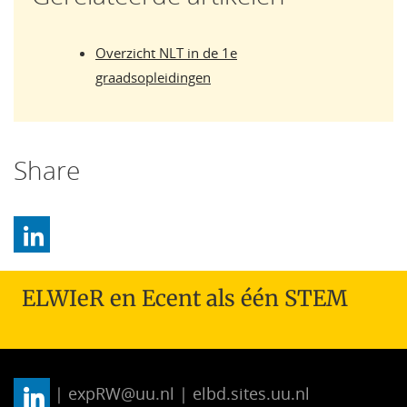
Overzicht NLT in de 1e
graadsopleidingen
Share
ELWIeR en Ecent als één STEM
| expRW@uu.nl | elbd.sites.uu.nl