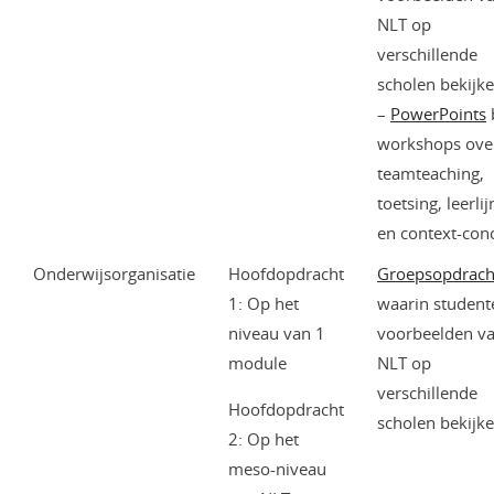
NLT op
verschillende
scholen bekijk
–
PowerPoints
b
workshops ove
teamteaching,
toetsing, leerli
en context-con
Onderwijsorganisatie
Hoofdopdracht
Groepsopdrach
1: Op het
waarin student
niveau van 1
voorbeelden v
module
NLT op
verschillende
Hoofdopdracht
scholen bekijk
2: Op het
meso-niveau